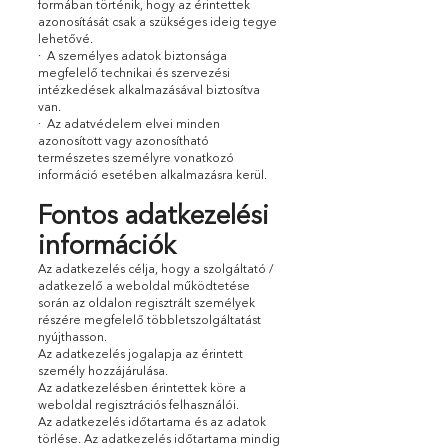
formában történik, hogy az érintettek
azonosítását csak a szükséges ideig tegye
lehetővé.
· A személyes adatok biztonsága
megfelelő technikai és szervezési
intézkedések alkalmazásával biztosítva
van.
· Az adatvédelem elvei minden
azonosított vagy azonosítható
természetes személyre vonatkozó
információ esetében alkalmazásra kerül.
Fontos adatkezelési
információk
Az adatkezelés célja, hogy a szolgáltató /
adatkezelő a weboldal működtetése
során az oldalon regisztrált személyek
részére megfelelő többletszolgáltatást
nyújthasson.
Az adatkezelés jogalapja az érintett
személy hozzájárulása.
Az adatkezelésben érintettek köre a
weboldal regisztrációs felhasználói.
Az adatkezelés időtartama és az adatok
törlése. Az adatkezelés időtartama mindig