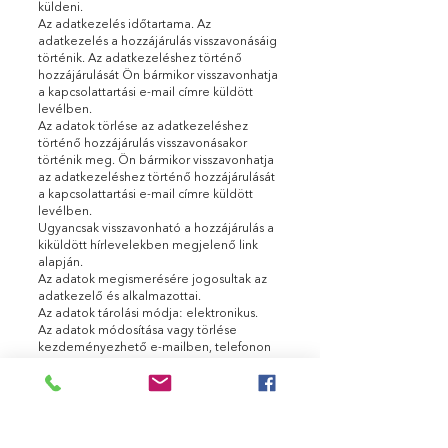
küldeni.
Az adatkezelés időtartama. Az
adatkezelés a hozzájárulás visszavonásáig
történik. Az adatkezeléshez történő
hozzájárulását Ön bármikor visszavonhatja
a kapcsolattartási e-mail címre küldött
levélben.
Az adatok törlése az adatkezeléshez
történő hozzájárulás visszavonásakor
történik meg. Ön bármikor visszavonhatja
az adatkezeléshez történő hozzájárulását
a kapcsolattartási e-mail címre küldött
levélben.
Ugyancsak visszavonható a hozzájárulás a
kiküldött hírlevelekben megjelenő link
alapján.
Az adatok megismerésére jogosultak az
adatkezelő és alkalmazottai.
Az adatok tárolási módja: elektronikus.
Az adatok módosítása vagy törlése
kezdeményezhető e-mailben, telefonon
vagy levélben a fentebb megadott
elérhetőségi lehetőségeken.
Az igénybe vett adatfeldolgozó:
http://ajanlo.info.hu/
Kezelt adatok köre és az adatkezelési