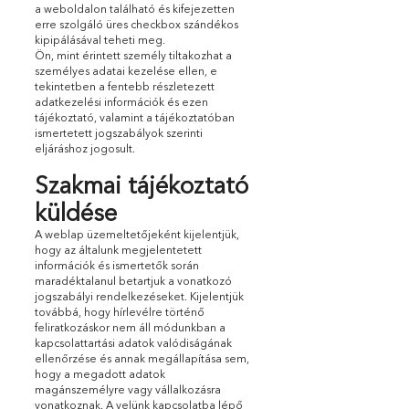
a weboldalon található és kifejezetten
erre szolgáló üres checkbox szándékos
kipipálásával teheti meg.
Ön, mint érintett személy tiltakozhat a
személyes adatai kezelése ellen, e
tekintetben a fentebb részletezett
adatkezelési információk és ezen
tájékoztató, valamint a tájékoztatóban
ismertetett jogszabályok szerinti
eljáráshoz jogosult.
Szakmai tájékoztató
küldése
A weblap üzemeltetőjeként kijelentjük,
hogy az általunk megjelentetett
információk és ismertetők során
maradéktalanul betartjuk a vonatkozó
jogszabályi rendelkezéseket. Kijelentjük
továbbá, hogy hírlevélre történő
feliratkozáskor nem áll módunkban a
kapcsolattartási adatok valódiságának
ellenőrzése és annak megállapítása sem,
hogy a megadott adatok
magánszemélyre vagy vállalkozásra
vonatkoznak. A velünk kapcsolatba lépő