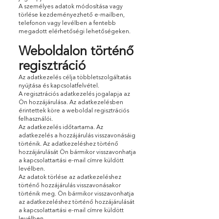
A személyes adatok módosítása vagy
törlése kezdeményezhető e-mailben,
telefonon vagy levélben a fentebb
megadott elérhetőségi lehetőségeken.
Weboldalon történő
regisztráció
Az adatkezelés célja többletszolgáltatás
nyújtása és kapcsolatfelvétel.
A regisztrációs adatkezelés jogalapja az
Ön hozzájárulása. Az adatkezelésben
érintettek köre a weboldal regisztrációs
felhasználói.
Az adatkezelés időtartama. Az
adatkezelés a hozzájárulás visszavonásáig
történik. Az adatkezeléshez történő
hozzájárulását Ön bármikor visszavonhatja
a kapcsolattartási e-mail címre küldött
levélben.
Az adatok törlése az adatkezeléshez
történő hozzájárulás visszavonásakor
történik meg. Ön bármikor visszavonhatja
az adatkezeléshez történő hozzájárulását
a kapcsolattartási e-mail címre küldött