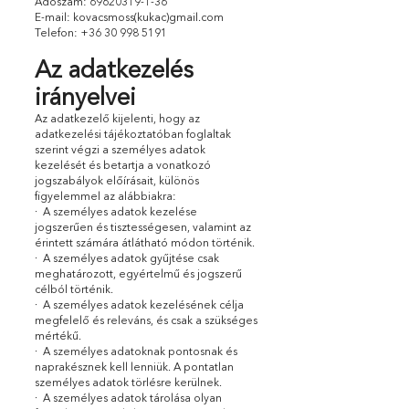
Adószám: 69620319-1-36
E-mail: kovacsmoss(kukac)gmail.com
Telefon: +36 30 998 5191
Az adatkezelés
irányelvei
Az adatkezelő kijelenti, hogy az
adatkezelési tájékoztatóban foglaltak
szerint végzi a személyes adatok
kezelését és betartja a vonatkozó
jogszabályok előírásait, különös
figyelemmel az alábbiakra:
· A személyes adatok kezelése
jogszerűen és tisztességesen, valamint az
érintett számára átlátható módon történik.
· A személyes adatok gyűjtése csak
meghatározott, egyértelmű és jogszerű
célból történik.
· A személyes adatok kezelésének célja
megfelelő és releváns, és csak a szükséges
mértékű.
· A személyes adatoknak pontosnak és
naprakésznek kell lenniük. A pontatlan
személyes adatok törlésre kerülnek.
· A személyes adatok tárolása olyan