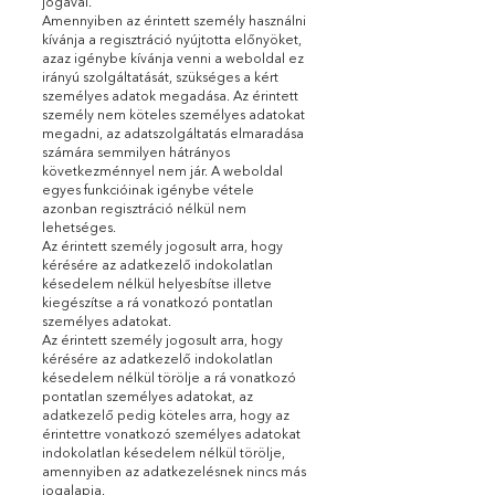
jogával.
Amennyiben az érintett személy használni
kívánja a regisztráció nyújtotta előnyöket,
azaz igénybe kívánja venni a weboldal ez
irányú szolgáltatását, szükséges a kért
személyes adatok megadása. Az érintett
személy nem köteles személyes adatokat
megadni, az adatszolgáltatás elmaradása
számára semmilyen hátrányos
következménnyel nem jár. A weboldal
egyes funkcióinak igénybe vétele
azonban regisztráció nélkül nem
lehetséges.
Az érintett személy jogosult arra, hogy
kérésére az adatkezelő indokolatlan
késedelem nélkül helyesbítse illetve
kiegészítse a rá vonatkozó pontatlan
személyes adatokat.
Az érintett személy jogosult arra, hogy
kérésére az adatkezelő indokolatlan
késedelem nélkül törölje a rá vonatkozó
pontatlan személyes adatokat, az
adatkezelő pedig köteles arra, hogy az
érintettre vonatkozó személyes adatokat
indokolatlan késedelem nélkül törölje,
amennyiben az adatkezelésnek nincs más
jogalapja.