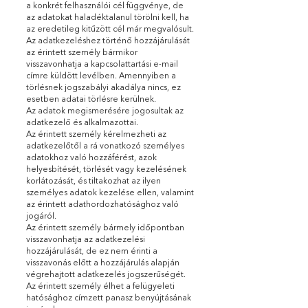
a konkrét felhasználói cél függvénye, de
az adatokat haladéktalanul törölni kell, ha
az eredetileg kitűzött cél már megvalósult.
Az adatkezeléshez történő hozzájárulását
az érintett személy bármikor
visszavonhatja a kapcsolattartási e-mail
címre küldött levélben. Amennyiben a
törlésnek jogszabályi akadálya nincs, ez
esetben adatai törlésre kerülnek.
Az adatok megismerésére jogosultak az
adatkezelő és alkalmazottai.
Az érintett személy kérelmezheti az
adatkezelőtől a rá vonatkozó személyes
adatokhoz való hozzáférést, azok
helyesbítését, törlését vagy kezelésének
korlátozását, és tiltakozhat az ilyen
személyes adatok kezelése ellen, valamint
az érintett adathordozhatósághoz való
jogáról.
Az érintett személy bármely időpontban
visszavonhatja az adatkezelési
hozzájárulását, de ez nem érinti a
visszavonás előtt a hozzájárulás alapján
végrehajtott adatkezelés jogszerűségét.
Az érintett személy élhet a felügyeleti
hatósághoz címzett panasz benyújtásának