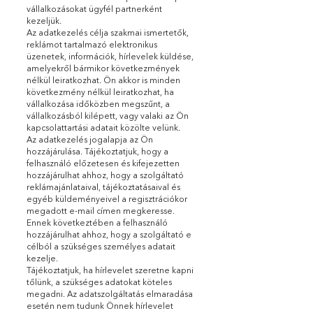
vállalkozásokat ügyfél partnerként
kezeljük.
Az adatkezelés célja szakmai ismertetők,
reklámot tartalmazó elektronikus
üzenetek, információk, hírlevelek küldése,
amelyekről bármikor következmények
nélkül leiratkozhat. Ön akkor is minden
következmény nélkül leiratkozhat, ha
vállalkozása időközben megszűnt, a
vállalkozásból kilépett, vagy valaki az Ön
kapcsolattartási adatait közölte velünk.
Az adatkezelés jogalapja az Ön
hozzájárulása. Tájékoztatjuk, hogy a
felhasználó előzetesen és kifejezetten
hozzájárulhat ahhoz, hogy a szolgáltató
reklámajánlataival, tájékoztatásaival és
egyéb küldeményeivel a regisztrációkor
megadott e-mail címen megkeresse.
Ennek következtében a felhasználó
hozzájárulhat ahhoz, hogy a szolgáltató e
célból a szükséges személyes adatait
kezelje.
Tájékoztatjuk, ha hírlevelet szeretne kapni
tőlünk, a szükséges adatokat köteles
megadni. Az adatszolgáltatás elmaradása
esetén nem tudunk Önnek hírlevelet