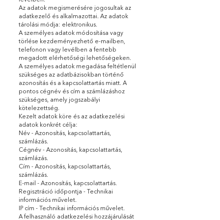
levélben.
Az adatok megismerésére jogosultak az
adatkezelő és alkalmazottai. Az adatok
tárolási módja: elektronikus.
A személyes adatok módosítása vagy
törlése kezdeményezhető e-mailben,
telefonon vagy levélben a fentebb
megadott elérhetőségi lehetőségeken.
A személyes adatok megadása feltétlenül
szükséges az adatbázisokban történő
azonosítás és a kapcsolattartás miatt. A
pontos cégnév és cím a számlázáshoz
szükséges, amely jogszabályi
kötelezettség.
Kezelt adatok köre és az adatkezelési
adatok konkrét célja:
Név - Azonosítás, kapcsolattartás,
számlázás.
Cégnév - Azonosítás, kapcsolattartás,
számlázás.
Cím - Azonosítás, kapcsolattartás,
számlázás.
E-mail - Azonosítás, kapcsolattartás.
Regisztráció időpontja - Technikai
információs művelet.
IP cím - Technikai információs művelet.
A felhasználó adatkezelési hozzájárulását