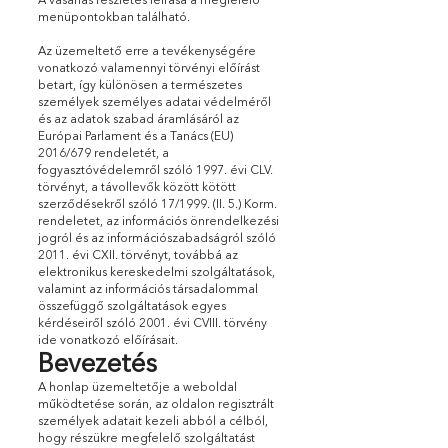
A vásárlás részletes leírása a megfelelő
menüpontokban található.
Az üzemeltető erre a tevékenységére
vonatkozó valamennyi törvényi előírást
betart, így különösen a természetes
személyek személyes adatai védelméről
és az adatok szabad áramlásáról az
Európai Parlament és a Tanács (EU)
2016/679 rendeletét, a
fogyasztóvédelemről szóló 1997. évi CLV.
törvényt, a távollevők között kötött
szerződésekről szóló 17/1999. (II. 5.) Korm.
rendeletet, az információs önrendelkezési
jogról és az információszabadságról szóló
2011. évi CXII. törvényt, továbbá az
elektronikus kereskedelmi szolgáltatások,
valamint az információs társadalommal
összefüggő szolgáltatások egyes
kérdéseiről szóló 2001. évi CVIII. törvény
ide vonatkozó előírásait.
Bevezetés
A honlap üzemeltetője a weboldal
működtetése során, az oldalon regisztrált
személyek adatait kezeli abból a célból,
hogy részükre megfelelő szolgáltatást